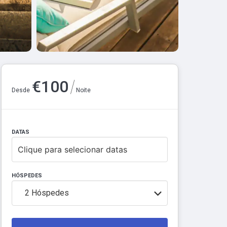
/
€
100
Desde
Noite
DATAS
Clique para selecionar datas
HÓSPEDES
2
Hóspedes